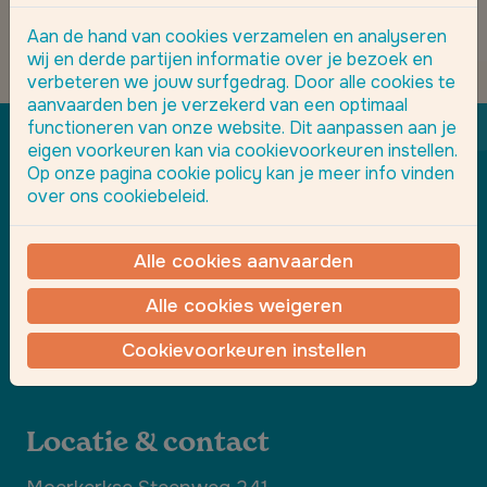
Aan de hand van cookies verzamelen en analyseren
wij en derde partijen informatie over je bezoek en
verbeteren we jouw surfgedrag. Door alle cookies te
aanvaarden ben je verzekerd van een optimaal
functioneren van onze website. Dit aanpassen aan je
eigen voorkeuren kan via cookievoorkeuren instellen.
Op onze pagina cookie policy kan je meer info vinden
Navigeer
over ons cookiebeleid.
Wat doen we
Alle cookies aanvaarden
Realisaties
Over ons
Alle cookies weigeren
Showroom en contact
Cookievoorkeuren instellen
Afspraak maken
Locatie & contact