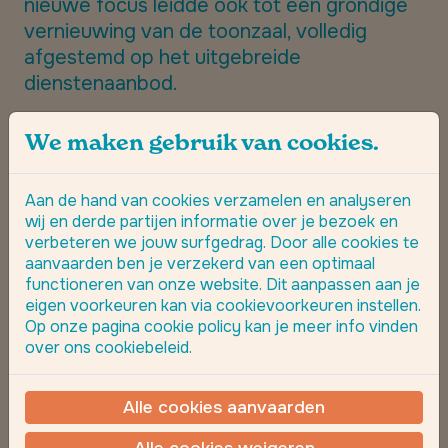
nieuwe focus leidde ook tot een grondige
vernieuwing van de toonzaal, volledig
afgestemd op het uitgebreide
dienstenaanbod.
Dochter Kylie groeide op in het bedrijf en
We maken gebruik van cookies.
besloot in 2014 officieel mee te werken. In
2020 droegen Johan en Dorine met
Aan de hand van cookies verzamelen en analyseren
vertrouwen het stokje over aan de
wij en derde partijen informatie over je bezoek en
volgende generatie. Sindsdien leidt Kylie
verbeteren we jouw surfgedrag. Door alle cookies te
het familiebedrijf met dezelfde passie,
aanvaarden ben je verzekerd van een optimaal
toewijding en zorg voor kwaliteit die het
functioneren van onze website. Dit aanpassen aan je
bedrijf zo bijzonder maken, ondersteund
eigen voorkeuren kan via cookievoorkeuren instellen.
Op onze pagina cookie policy kan je meer info vinden
door haar eigen team van ervaren
over ons cookiebeleid.
vakmannen.
Alle cookies aanvaarden