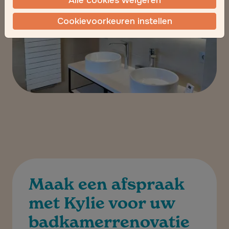
Alle cookies weigeren
Cookievoorkeuren instellen
Maak een afspraak
met Kylie voor uw
badkamerrenovatie